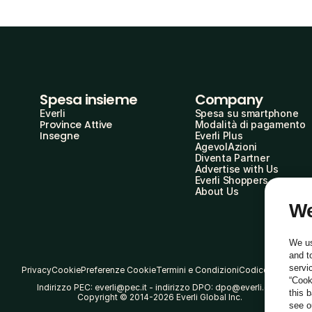
Spesa insieme
Company
Everli
Spesa su smartphone
Province Attive
Modalità di pagamento
Insegne
Everli Plus
AgevolAzioni
Diventa Partner
Advertise with Us
Everli Shoppers
About Us
We
We us
and t
servi
Privacy
Cookie
Preferenze Cookie
Termini e Condizioni
Codice Etico
“Cook
Indirizzo PEC: everli@pec.it - indirizzo DPO: dpo@everli.com
this 
Copyright © 2014-2026 Everli Global Inc.
see 