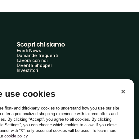
Scopri chi siamo
Everli News
Domande frequenti
Lavora con noi
Diventa Shopper
Investitori
 use cookies
e first- and third-party cookies to understand how you use our site
o offer a personalized shopping experience with tailored offers and
ces. By clicking “Accept”, you agree to all cookies. By clicking
ie Settings”, you can choose which cookies to allow. If you close
Italiano
banner with “X”, only essential cookies will be used. To learn more,
our
cookie policy