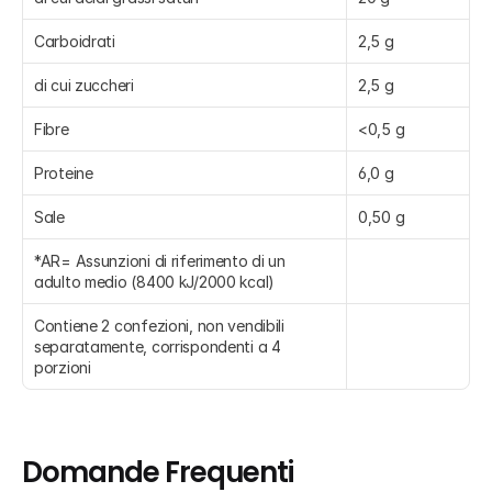
Carboidrati
2,5 g
di cui zuccheri
2,5 g
Fibre
<0,5 g
Proteine
6,0 g
Sale
0,50 g
*AR= Assunzioni di riferimento di un 
adulto medio (8400 kJ/2000 kcal)
Contiene 2 confezioni, non vendibili 
separatamente, corrispondenti a 4 
porzioni
Domande Frequenti