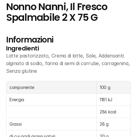
Nonno Nanni, Il Fresco 
Spalmabile 2 X 75 G
Informazioni
Ingredienti
Latte pastorizzato, Crema di latte, Sale, Addensanti: 
alginato di sodio, farina di semi di carrube, carragenina, 
Senza glutine
componente
100 g
Energia
1181 kJ
286 kcal
Grassi
28 g
di cui acidi grassi saturi
20 g