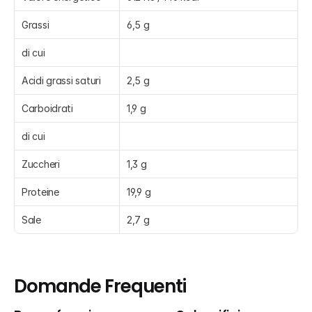
Grassi
6,5 g
di cui
Acidi grassi saturi
2,5 g
Carboidrati
1,9 g
di cui
Zuccheri
1,3 g
Proteine
19,9 g
Sale
2,7 g
Domande Frequenti