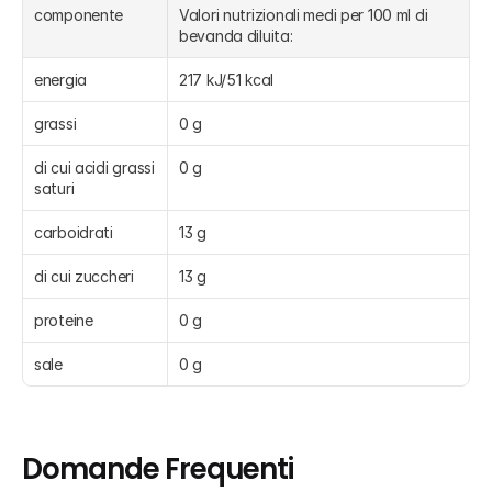
componente
Valori nutrizionali medi per 100 ml di 
bevanda diluita:
energia
217 kJ/51 kcal
grassi
0 g
di cui acidi grassi 
0 g
saturi
carboidrati
13 g
di cui zuccheri
13 g
proteine
0 g
sale
0 g
Domande Frequenti