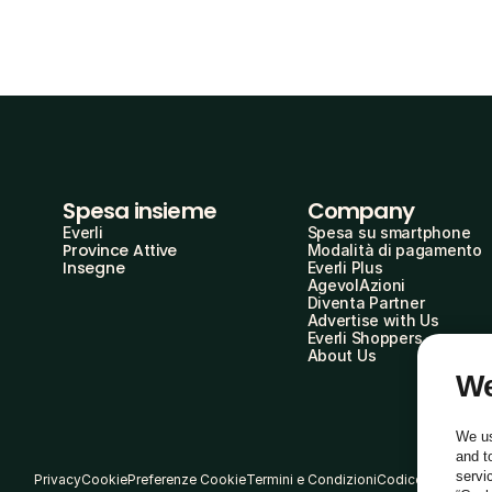
Spesa insieme
Company
Everli
Spesa su smartphone
Province Attive
Modalità di pagamento
Insegne
Everli Plus
AgevolAzioni
Diventa Partner
Advertise with Us
Everli Shoppers
About Us
We
We us
and t
servi
Privacy
Cookie
Preferenze Cookie
Termini e Condizioni
Codice Etico