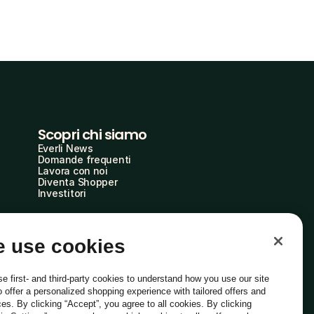
Scopri chi siamo
Everli News
Domande frequenti
Lavora con noi
Diventa Shopper
Investitori
 use cookies
e first- and third-party cookies to understand how you use our site
o offer a personalized shopping experience with tailored offers and
ces. By clicking “Accept”, you agree to all cookies. By clicking