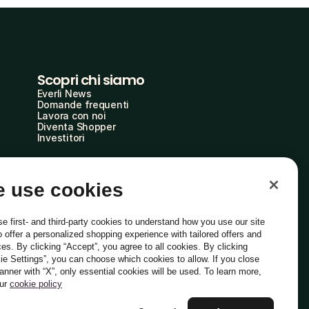
Scopri chi siamo
Everli News
Domande frequenti
Lavora con noi
Diventa Shopper
Investitori
 use cookies
e first- and third-party cookies to understand how you use our site
o offer a personalized shopping experience with tailored offers and
ces. By clicking “Accept”, you agree to all cookies. By clicking
ie Settings”, you can choose which cookies to allow. If you close
Italiano
banner with “X”, only essential cookies will be used. To learn more,
our
cookie policy