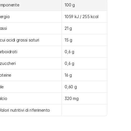
omponente
100 g
ergia
1059 kJ / 255 kcal
assi
21 g
 cui acidi grassi saturi
15 g
rboidrati
0,6 g
 zuccheri
0,6 g
oteine
16 g
le
0,60 g
lcio
320 mg
Valori nutritivi di riferimento