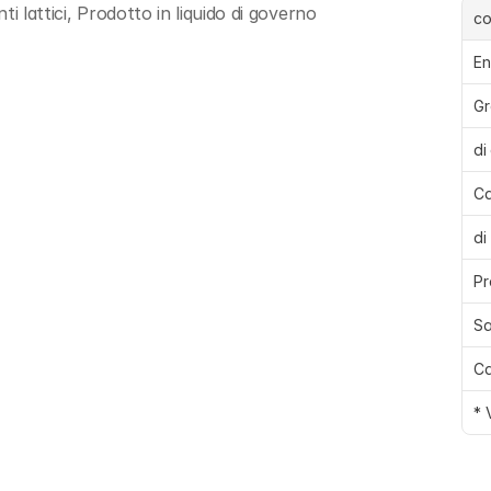
i lattici, Prodotto in liquido di governo
c
En
Gr
di
Ca
di
Pr
Sa
Ca
* 