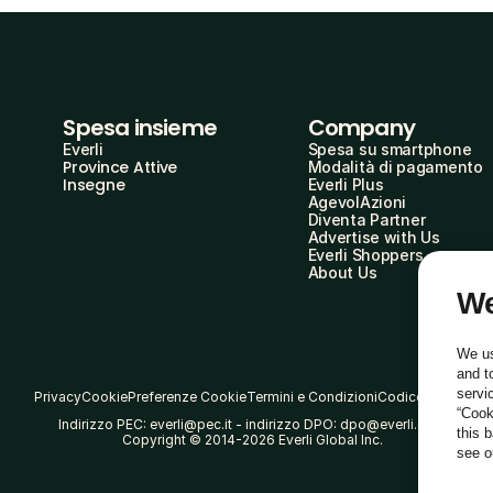
Spesa insieme
Company
Everli
Spesa su smartphone
Province Attive
Modalità di pagamento
Insegne
Everli Plus
AgevolAzioni
Diventa Partner
Advertise with Us
Everli Shoppers
About Us
We
We us
and t
servi
Privacy
Cookie
Preferenze Cookie
Termini e Condizioni
Codice Etico
“Cook
Indirizzo PEC: everli@pec.it - indirizzo DPO: dpo@everli.com
this 
Copyright © 2014-2026 Everli Global Inc.
see 