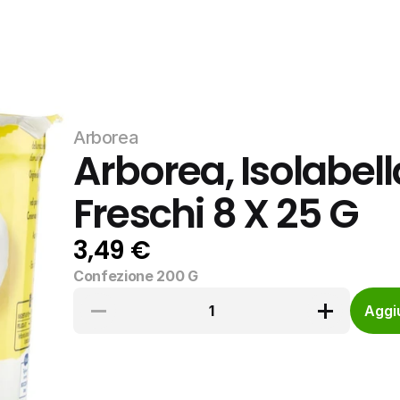
Arborea
Arborea, Isolabell
Freschi 8 X 25 G
3,49 €
Confezione 200 G
1
Aggiu