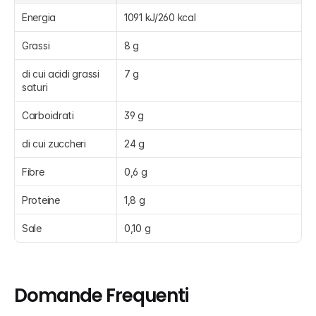
Energia
1091 kJ/260 kcal
Grassi
8 g
di cui acidi grassi 
7 g
saturi
Carboidrati
39 g
di cui zuccheri
24 g
Fibre
0,6 g
Proteine
1,8 g
Sale
0,10 g
Domande Frequenti