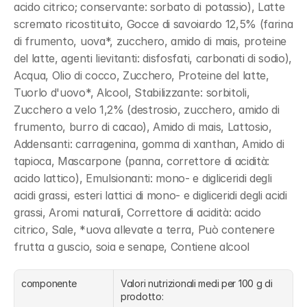
acido citrico; conservante: sorbato di potassio), Latte 
scremato ricostituito, Gocce di savoiardo 12,5% (farina 
di frumento, uova*, zucchero, amido di mais, proteine 
del latte, agenti lievitanti: disfosfati, carbonati di sodio), 
Acqua, Olio di cocco, Zucchero, Proteine del latte, 
Tuorlo d'uovo*, Alcool, Stabilizzante: sorbitoli, 
Zucchero a velo 1,2% (destrosio, zucchero, amido di 
frumento, burro di cacao), Amido di mais, Lattosio, 
Addensanti: carragenina, gomma di xanthan, Amido di 
tapioca, Mascarpone (panna, correttore di acidità: 
acido lattico), Emulsionanti: mono- e digliceridi degli 
acidi grassi, esteri lattici di mono- e digliceridi degli acidi 
grassi, Aromi naturali, Correttore di acidità: acido 
citrico, Sale, *uova allevate a terra, Può contenere 
frutta a guscio, soia e senape, Contiene alcool
componente
Valori nutrizionali medi per 100 g di 
prodotto: