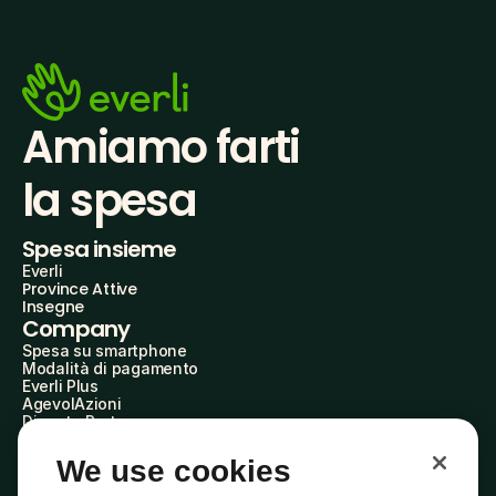
Amiamo farti
la spesa
Spesa insieme
Everli
Province Attive
Insegne
Company
Spesa su smartphone
Modalità di pagamento
Everli Plus
AgevolAzioni
Diventa Partner
Advertise with Us
Everli Shoppers
We use cookies
About Us