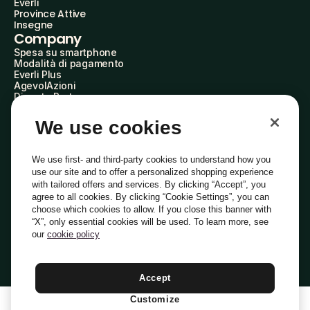
Everli
Province Attive
Insegne
Company
Spesa su smartphone
Modalità di pagamento
Everli Plus
AgevolAzioni
Diventa Partner
Advertise with Us
Everli Shoppers
We use cookies
About Us
Scopri chi siamo
Everli News
We use first- and third-party cookies to understand how you
Domande frequenti
use our site and to offer a personalized shopping experience
Lavora con noi
with tailored offers and services. By clicking “Accept”, you
Diventa Shopper
agree to all cookies. By clicking “Cookie Settings”, you can
Investitori
choose which cookies to allow. If you close this banner with
Privacy
Cookie
Preferenze Cookie
“X”, only essential cookies will be used. To learn more, see
Termini e Condizioni
Codice Etico
our
cookie policy
Indirizzo PEC: everli@pec.it - indirizzo DPO: dpo@everli.com
Copyright © 2014-2026 Everli Global Inc.
Italiano
Accept
Customize