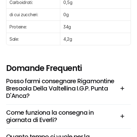
Carboidrati:
0,5g
di cui zuccheri:
0g
Proteine:
34g
Sale:
4,2g
Domande Frequenti
Posso farmi consegnare Rigamontine 
Bresaola Della Valtellina I.G.P. Punta 
D'Anca?
Come funziona la consegna in 
giornata di Everli?
Quanto tempo ci vuole per la 