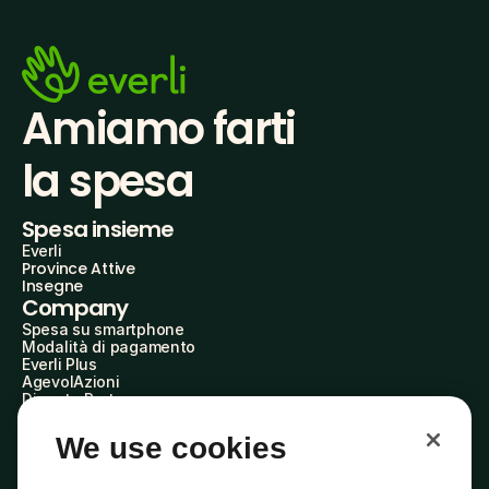
Amiamo farti
la spesa
Spesa insieme
Everli
Province Attive
Insegne
Company
Spesa su smartphone
Modalità di pagamento
Everli Plus
AgevolAzioni
Diventa Partner
Advertise with Us
Everli Shoppers
We use cookies
About Us
Scopri chi siamo