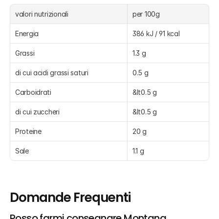
valori nutrizionali
per 100g
Energia
386 kJ / 91 kcal
Grassi
1.3 g
di cui acidi grassi saturi
0.5 g
Carboidrati
&lt0.5 g
di cui zuccheri
&lt0.5 g
Proteine
20 g
Sale
1.1 g
Domande Frequenti
Posso farmi consegnare Montana 