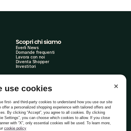
Scopri chi siamo
Everli News
Domande frequenti
Lavora con noi
Diventa Shopper
Investitori
 use cookies
e first- and third-party cookies to understand how you use our site
o offer a personalized shopping experience with tailored offers and
ces. By clicking “Accept”, you agree to all cookies. By clicking
ie Settings”, you can choose which cookies to allow. If you close
Italiano
banner with “X”, only essential cookies will be used. To learn more,
our
cookie policy