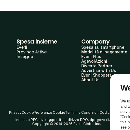
Spesa insieme
Company
Everli
Spesa su smartphone
Province Attive
Modalità di pagamento
Insegne
Everli Plus
AgevolAzioni
Diventa Partner
Advertise with Us
Everli Shoppers
About Us
We
We us
and t
servi
Privacy
Cookie
Preferenze Cookie
Termini e Condizioni
Codice Etico
“Cook
Indirizzo PEC: everli@pec.it - indirizzo DPO: dpo@everli.com
this 
Copyright © 2014-2026 Everli Global Inc.
see 