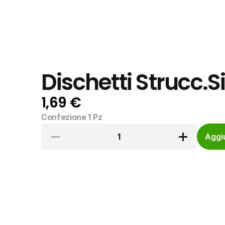
Dischetti Strucc.
1,69 €
Confezione 1 Pz
1
Aggiu