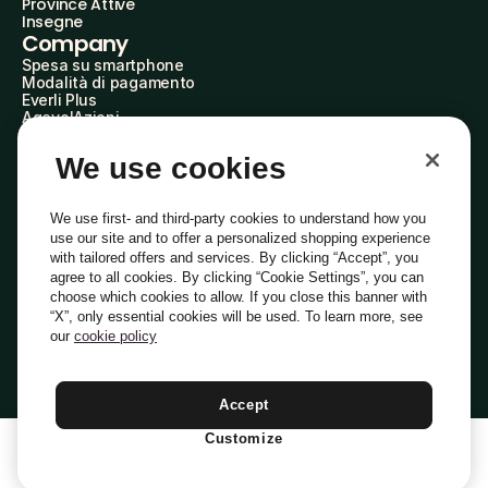
Province Attive
Insegne
Company
Spesa su smartphone
Modalità di pagamento
Everli Plus
AgevolAzioni
Diventa Partner
Advertise with Us
We use cookies
Everli Shoppers
About Us
Scopri chi siamo
We use first- and third-party cookies to understand how you
Everli News
use our site and to offer a personalized shopping experience
Domande frequenti
with tailored offers and services. By clicking “Accept”, you
Lavora con noi
agree to all cookies. By clicking “Cookie Settings”, you can
Diventa Shopper
choose which cookies to allow. If you close this banner with
Investitori
“X”, only essential cookies will be used. To learn more, see
Privacy
Cookie
Preferenze Cookie
Termini e Condizioni
Codice Etico
our
cookie policy
Copyright © 2014-2026 Everli Global Inc.
Italiano
Accept
Customize
1
Aggiungi Al Carrello