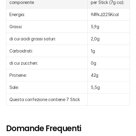
componente
per Stick (7g ca):
Energia:
949kJ/225Kcal
Grassi:
5,9g
di cui acidi grassi saturi:
2,0g
Carboidrati:
1g
di cui zuccheri:
0g
Proteine:
42g
Sale:
5,5g
Questa confezione contiene 7 Stick
Domande Frequenti