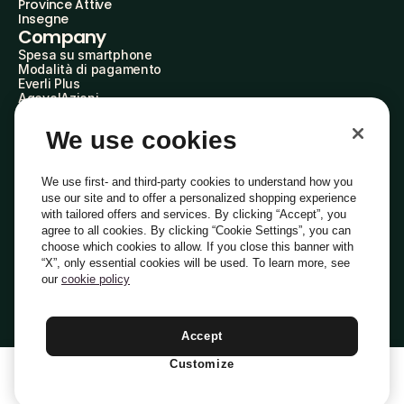
Province Attive
Insegne
Company
Spesa su smartphone
Modalità di pagamento
Everli Plus
AgevolAzioni
Diventa Partner
Advertise with Us
We use cookies
Everli Shoppers
About Us
Scopri chi siamo
We use first- and third-party cookies to understand how you
Everli News
use our site and to offer a personalized shopping experience
Domande frequenti
with tailored offers and services. By clicking “Accept”, you
Lavora con noi
agree to all cookies. By clicking “Cookie Settings”, you can
Diventa Shopper
choose which cookies to allow. If you close this banner with
Investitori
“X”, only essential cookies will be used. To learn more, see
Privacy
Cookie
Preferenze Cookie
Termini e Condizioni
Codice Etico
our
cookie policy
Copyright © 2014-2026 Everli Global Inc.
Italiano
Accept
Customize
1
Aggiungi Al Carrello