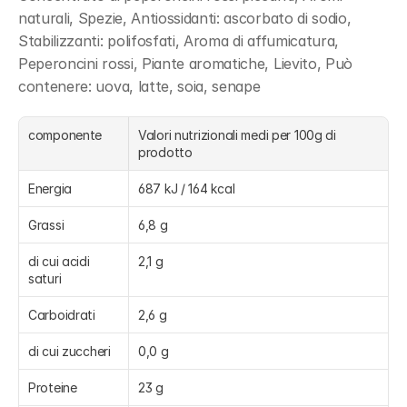
naturali, Spezie, Antiossidanti: ascorbato di sodio, 
Stabilizzanti: polifosfati, Aroma di affumicatura, 
Peperoncini rossi, Piante aromatiche, Lievito, Può 
contenere: uova, latte, soia, senape
componente
Valori nutrizionali medi per 100g di 
prodotto
Energia
687 kJ / 164 kcal
Grassi
6,8 g
di cui acidi 
2,1 g
saturi
Carboidrati
2,6 g
di cui zuccheri
0,0 g
Proteine
23 g