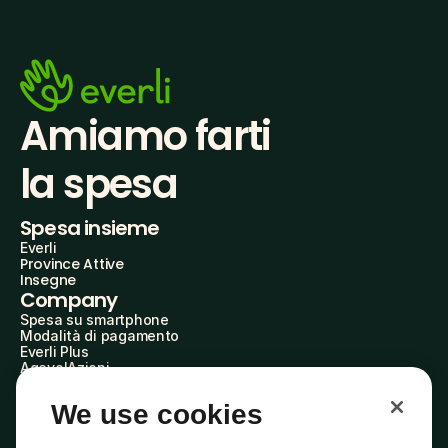
Amiamo farti
la spesa
Spesa insieme
Everli
Province Attive
Insegne
Company
Spesa su smartphone
Modalità di pagamento
Everli Plus
AgevolAzioni
Diventa Partner
Advertise with Us
We use cookies
Everli Shoppers
About Us