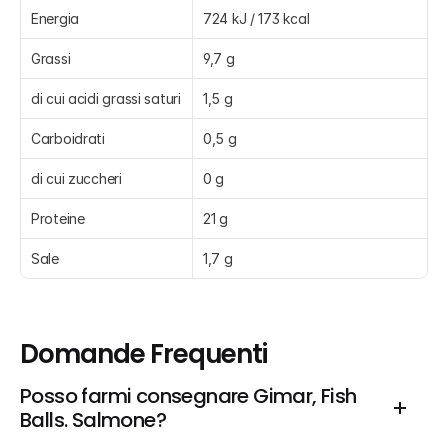
Energia
724 kJ / 173 kcal
Grassi
9,7 g
di cui acidi grassi saturi
1,5 g
Carboidrati
0,5 g
di cui zuccheri
0 g
Proteine
21 g
Sale
1,7 g
Domande Frequenti
Posso farmi consegnare Gimar, Fish 
Balls. Salmone?