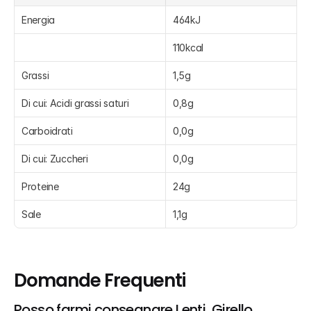
Energia
464kJ
110kcal
Grassi
1,5g
Di cui: Acidi grassi saturi
0,8g
Carboidrati
0,0g
Di cui: Zuccheri
0,0g
Proteine
24g
Sale
1,1g
Domande Frequenti
Posso farmi consegnare Lenti, Girello 