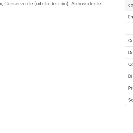
, Conservante (nitrito di sodio), Antiossidante 
c
En
Gr
Di
Ca
Di
Pr
Sa