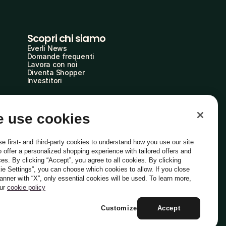
Scopri chi siamo
Everli News
Domande frequenti
Lavora con noi
Diventa Shopper
Investitori
 use cookies
e first- and third-party cookies to understand how you use our site
o offer a personalized shopping experience with tailored offers and
ces. By clicking “Accept”, you agree to all cookies. By clicking
ie Settings”, you can choose which cookies to allow. If you close
Italiano
banner with “X”, only essential cookies will be used. To learn more,
our
cookie policy
Customize
Accept