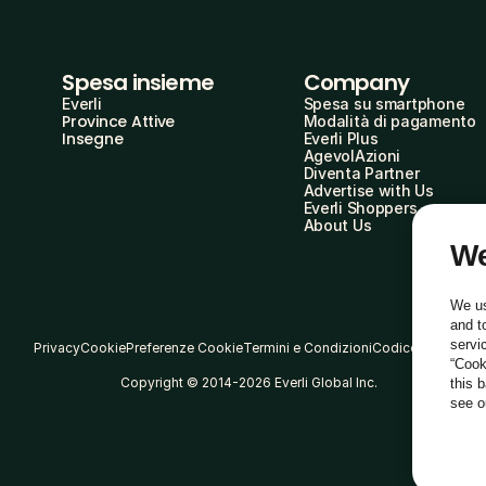
Spesa insieme
Company
Everli
Spesa su smartphone
Province Attive
Modalità di pagamento
Insegne
Everli Plus
AgevolAzioni
Diventa Partner
Advertise with Us
Everli Shoppers
About Us
We
We us
and t
servi
Privacy
Cookie
Preferenze Cookie
Termini e Condizioni
Codice Etico
“Cook
Copyright © 2014-2026 Everli Global Inc.
this 
see 