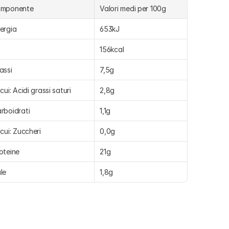
omponente
Valori medi per 100g
ergia
653kJ
156kcal
assi
7,5g
 cui: Acidi grassi saturi
2,8g
rboidrati
1,1g
 cui: Zuccheri
0,0g
oteine
21g
le
1,8g