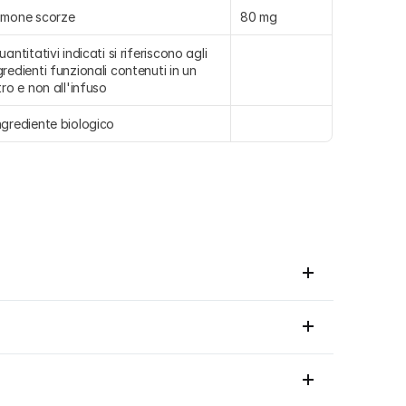
imone scorze
80 mg
quantitativi indicati si riferiscono agli 
gredienti funzionali contenuti in un 
ltro e non all'infuso
ngrediente biologico