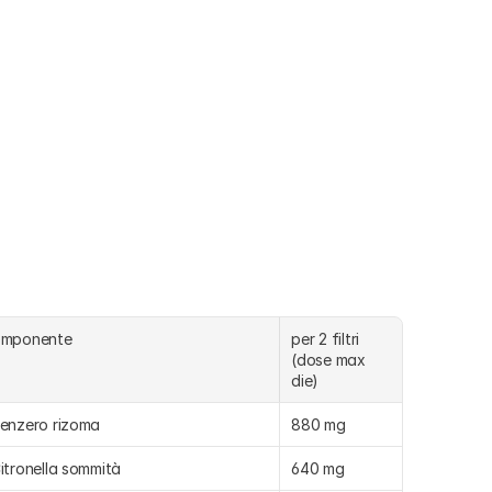
omponente
per 2 filtri 
(dose max 
die)
enzero rizoma
880 mg
itronella sommità
640 mg