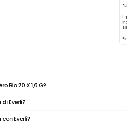
*L
I 
in
fi
*i
ro Bio 20 X 1,6 G?
di Everli?
 con Everli?