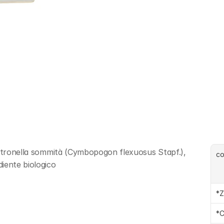
Citronella sommità (Cymbopogon flexuosus Stapf.), 
c
iente biologico
*Z
*C