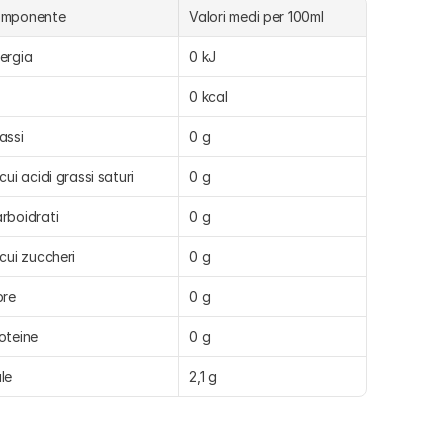
omponente
Valori medi per 100ml
ergia
0 kJ
0 kcal
assi
0 g
 cui acidi grassi saturi
0 g
rboidrati
0 g
 cui zuccheri
0 g
bre
0 g
oteine
0 g
le
2,1 g