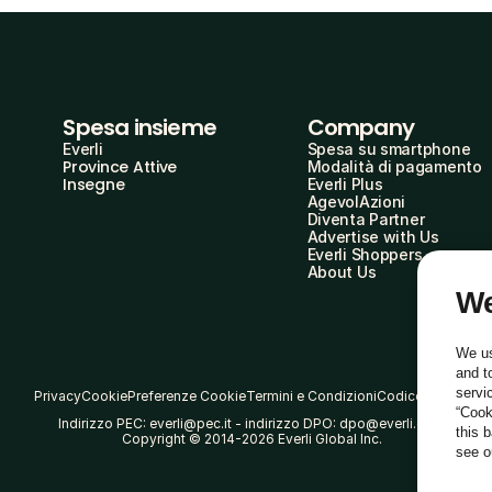
Spesa insieme
Company
Everli
Spesa su smartphone
Province Attive
Modalità di pagamento
Insegne
Everli Plus
AgevolAzioni
Diventa Partner
Advertise with Us
Everli Shoppers
About Us
We
We us
and t
servi
Privacy
Cookie
Preferenze Cookie
Termini e Condizioni
Codice Etico
“Cook
Indirizzo PEC: everli@pec.it - indirizzo DPO: dpo@everli.com
this 
Copyright © 2014-2026 Everli Global Inc.
see 