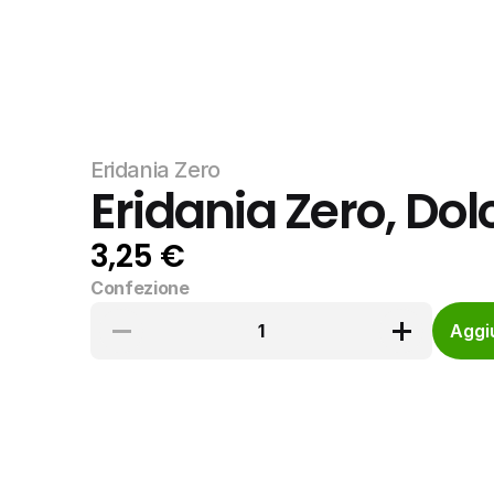
Eridania Zero
Eridania Zero, Dol
3,25 €
Confezione
1
Aggiu