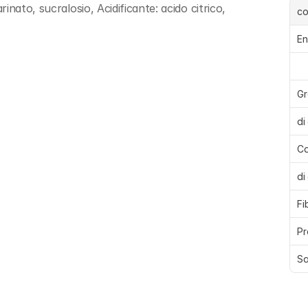
nato, sucralosio, Acidificante: acido citrico, 
c
En
Gr
di
Ca
di
Fi
Pr
Sa