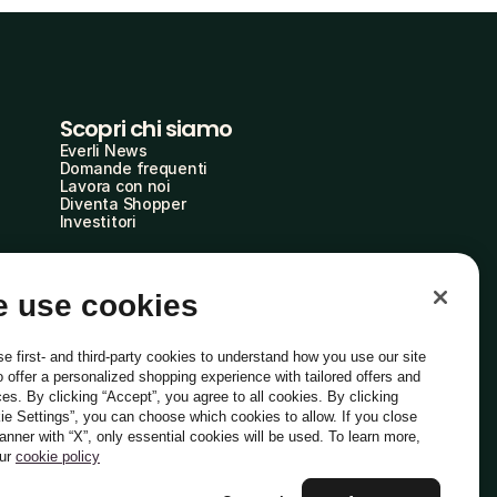
Scopri chi siamo
Everli News
Domande frequenti
Lavora con noi
Diventa Shopper
Investitori
 use cookies
e first- and third-party cookies to understand how you use our site
o offer a personalized shopping experience with tailored offers and
ces. By clicking “Accept”, you agree to all cookies. By clicking
ie Settings”, you can choose which cookies to allow. If you close
Italiano
banner with “X”, only essential cookies will be used. To learn more,
our
cookie policy