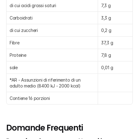
di cui acidi grassi saturi
7,3 g
Carboidrati
3,3 g
di cui zuccheri
0,2 g
Fibre
37,3 g
Proteine
7,8 g
sale
0,01 g
*AR - Assunzioni di riferimento di un 
adulto medio (8400 kJ - 2000 kcal)
Contiene 16 porzioni
Domande Frequenti