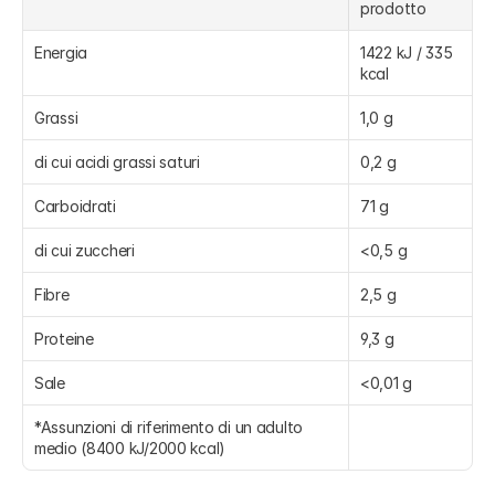
prodotto
Energia
1422 kJ / 335 
kcal
Grassi
1,0 g
di cui acidi grassi saturi
0,2 g
Carboidrati
71 g
di cui zuccheri
<0,5 g
Fibre
2,5 g
Proteine
9,3 g
Sale
<0,01 g
*Assunzioni di riferimento di un adulto 
medio (8400 kJ/2000 kcal)