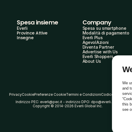
Spesa insieme
Company
Everli
Spesa su smartphone
Province Attive
Modalità di pagamento
Insegne
Everli Plus
AgevolAzioni
Diventa Partner
Advertise with Us
Everli Shoppers
About Us
We
We us
and t
servi
Privacy
Cookie
Preferenze Cookie
Termini e Condizioni
Codice Etico
“Cook
Indirizzo PEC: everli@pec.it - indirizzo DPO: dpo@everli.com
this 
Copyright © 2014-2026 Everli Global Inc.
see 