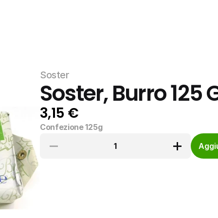
Soster
Soster, Burro 125 
3,15 €
Confezione 125g
1
Aggiu