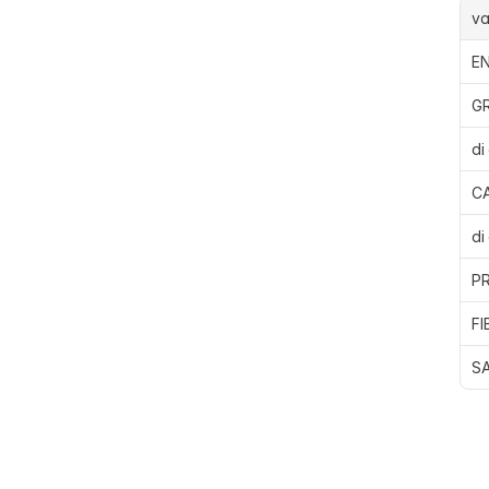
va
EN
G
di
C
di
P
FI
S