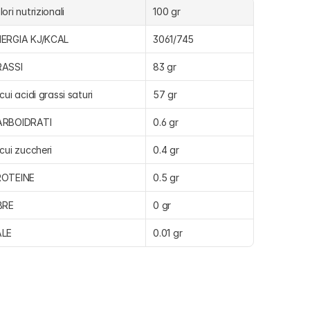
lori nutrizionali
100 gr
ERGIA KJ/KCAL
3061/745
RASSI
83 gr
 cui acidi grassi saturi
57 gr
ARBOIDRATI
0.6 gr
 cui zuccheri
0.4 gr
ROTEINE
0.5 gr
BRE
0 gr
ALE
0.01 gr