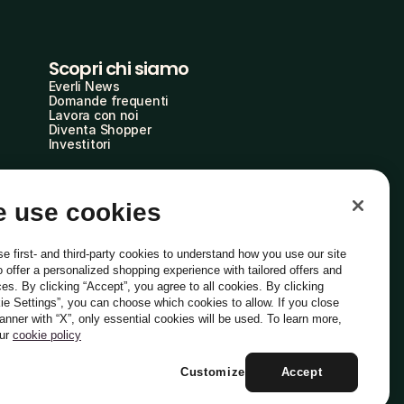
Scopri chi siamo
Everli News
Domande frequenti
Lavora con noi
Diventa Shopper
Investitori
 use cookies
e first- and third-party cookies to understand how you use our site
o offer a personalized shopping experience with tailored offers and
ces. By clicking “Accept”, you agree to all cookies. By clicking
ie Settings”, you can choose which cookies to allow. If you close
Italiano
banner with “X”, only essential cookies will be used. To learn more,
our
cookie policy
Customize
Accept