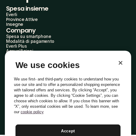
Spesa insieme
Everli
Province Attive
Insegne
Company
Spesa su smartphone
Modalità di pagamento
Everli Plus
AgevolAzioni
Diventa Partner
Advertise with Us
We use cookies
Everli Shoppers
About Us
Scopri chi siamo
We use first- and third-party cookies to understand how you
Everli News
use our site and to offer a personalized shopping experience
Domande frequenti
with tailored offers and services. By clicking “Accept”, you
Lavora con noi
agree to all cookies. By clicking “Cookie Settings”, you can
Diventa Shopper
choose which cookies to allow. If you close this banner with
Investitori
“X”, only essential cookies will be used. To learn more, see
Privacy
Cookie
Preferenze Cookie
Termini e Condizioni
Codice Etico
our
cookie policy
Copyright © 2014-2026 Everli Global Inc.
Italiano
Accept