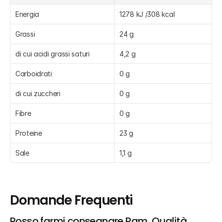
Energia
1278 kJ /308 kcal
Grassi
24 g
di cui acidi grassi saturi
4,2 g
Carboidrati
0 g
di cui zuccheri
0 g
Fibre
0 g
Proteine
23 g
Sale
1,1 g
Domande Frequenti
Posso farmi consegnare Pam, Qualità 