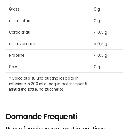
Grassi
0 g
di cui saturi
0 g
Carboidrati
< 0,5 g
di cui zuccheri
< 0,5 g
Proteine
< 0,5 g
Sale
0 g
* Calcolato su una bustina lasciata in 
infusione in 200 ml di acqua bollente per 5 
minuti (no latte, no zucchero)
Domande Frequenti
Posso farmi consegnare Lipton, Time 