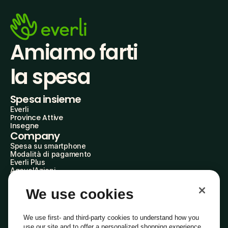
Amiamo farti
la spesa
Spesa insieme
Everli
Province Attive
Insegne
Company
Spesa su smartphone
Modalità di pagamento
Everli Plus
AgevolAzioni
Diventa Partner
Advertise with Us
We use cookies
Everli Shoppers
About Us
Scopri chi siamo
We use first- and third-party cookies to understand how you
Everli News
use our site and to offer a personalized shopping experience