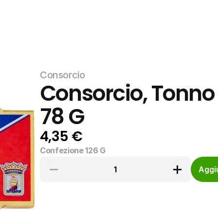
Consorcio
Consorcio, Tonno In
78 G
4,35 €
Confezione 126 G
1
Aggiu