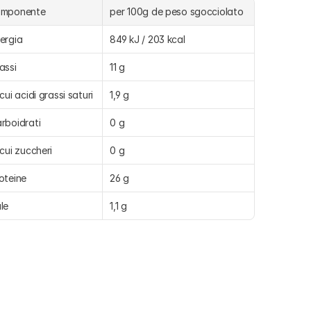
omponente
per 100g de peso sgocciolato
ergia
849 kJ / 203 kcal
assi
11 g
 cui acidi grassi saturi
1,9 g
rboidrati
0 g
 cui zuccheri
0 g
oteine
26 g
le
1,1 g