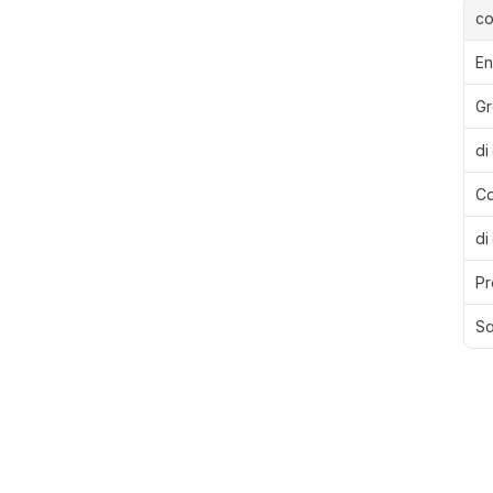
c
En
Gr
di
Ca
di
Pr
Sa