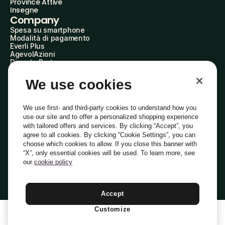
Province Attive
Insegne
Company
Spesa su smartphone
Modalità di pagamento
Everli Plus
AgevolAzioni
Diventa Partner
Advertise with Us
Everli Shoppers
We use cookies
About Us
Scopri chi siamo
Everli News
We use first- and third-party cookies to understand how you
Domande frequenti
use our site and to offer a personalized shopping experience
Lavora con noi
with tailored offers and services. By clicking “Accept”, you
Diventa Shopper
agree to all cookies. By clicking “Cookie Settings”, you can
Investitori
choose which cookies to allow. If you close this banner with
Privacy
Cookie
Preferenze Cookie
“X”, only essential cookies will be used. To learn more, see
Termini e Condizioni
Codice Etico
our
cookie policy
Indirizzo PEC: everli@pec.it - indirizzo DPO: dpo@everli.com
Copyright © 2014-2026 Everli Global Inc.
Italiano
Accept
Customize
1
Aggiungi Al Carrello