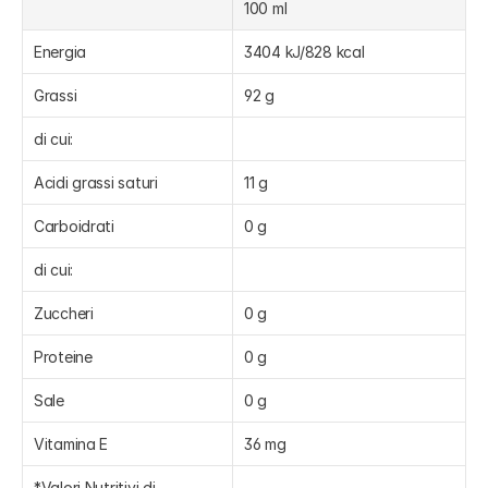
100 ml
Energia
3404 kJ/828 kcal
Grassi
92 g
di cui:
Acidi grassi saturi
11 g
Carboidrati
0 g
di cui:
Zuccheri
0 g
Proteine
0 g
Sale
0 g
Vitamina E
36 mg
*Valori Nutritivi di 