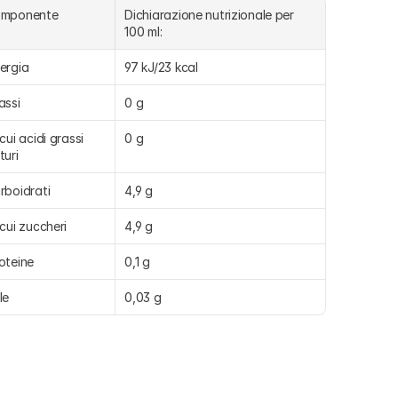
omponente
Dichiarazione nutrizionale per 
100 ml:
ergia
97 kJ/23 kcal
assi
0 g
 cui acidi grassi 
0 g
turi
rboidrati
4,9 g
 cui zuccheri
4,9 g
oteine
0,1 g
le
0,03 g