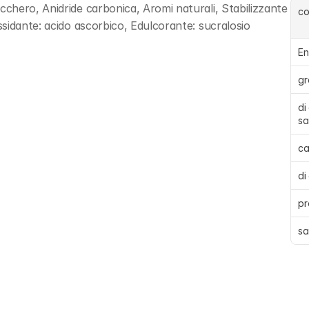
hero, Anidride carbonica, Aromi naturali, Stabilizzante 
c
sidante: acido ascorbico, Edulcorante: sucralosio
En
gr
di
sa
ca
di
pr
sa