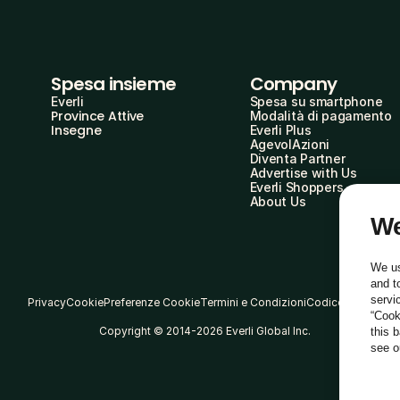
Spesa insieme
Company
Everli
Spesa su smartphone
Province Attive
Modalità di pagamento
Insegne
Everli Plus
AgevolAzioni
Diventa Partner
Advertise with Us
Everli Shoppers
About Us
We
We us
and t
servi
Privacy
Cookie
Preferenze Cookie
Termini e Condizioni
Codice Etico
“Cook
Copyright © 2014-2026 Everli Global Inc.
this 
see 