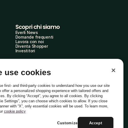
Scopri chi siamo
Everli News
Domande frequenti
Lavora con noi
Diventa Shopper
Investitori
 use cookies
e first- and third-party cookies to understand how you use our site
o offer a personalized shopping experience with tailored offers and
ces. By clicking “Accept”, you agree to all cookies. By clicking
ie Settings”, you can choose which cookies to allow. If you close
Italiano
banner with “X”, only essential cookies will be used. To learn more,
our
cookie policy
Customize
Accept