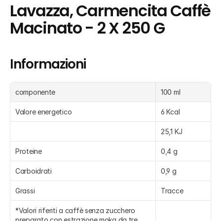
Lavazza, Carmencita Caffè 
Macinato - 2 X 250 G
Informazioni
componente
100 ml
Valore energetico
6 Kcal
25,1 KJ
Proteine
0,4 g
Carboidrati
0,9 g
Grassi
Tracce
*Valori riferiti a caffè senza zucchero 
preparato con estrazione moka da tre 