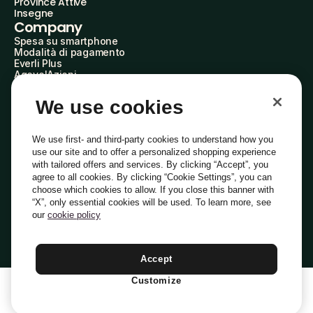
Province Attive
Insegne
Company
Spesa su smartphone
Modalità di pagamento
Everli Plus
AgevolAzioni
Diventa Partner
Advertise with Us
We use cookies
Everli Shoppers
About Us
Scopri chi siamo
We use first- and third-party cookies to understand how you
Everli News
use our site and to offer a personalized shopping experience
Domande frequenti
with tailored offers and services. By clicking “Accept”, you
Lavora con noi
agree to all cookies. By clicking “Cookie Settings”, you can
Diventa Shopper
choose which cookies to allow. If you close this banner with
Investitori
“X”, only essential cookies will be used. To learn more, see
Privacy
Cookie
Preferenze Cookie
Termini e Condizioni
Codice Etico
our
cookie policy
Copyright © 2014-2026 Everli Global Inc.
Italiano
Accept
Customize
1
Aggiungi Al Carrello