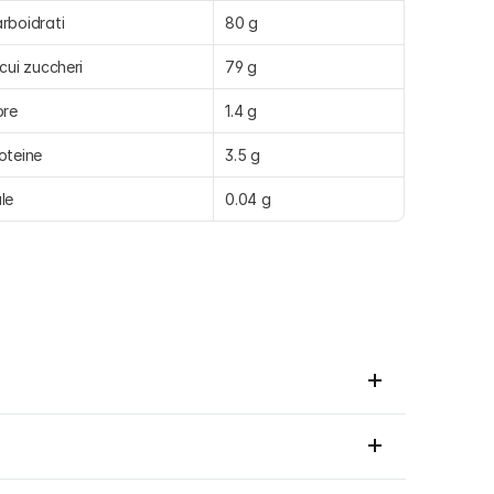
rboidrati
80 g
 cui zuccheri
79 g
bre
1.4 g
oteine
3.5 g
le
0.04 g