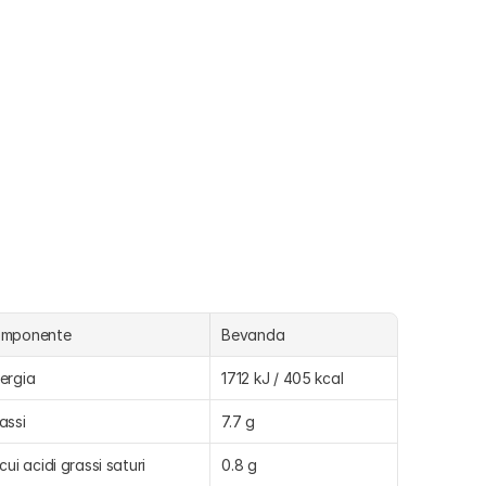
omponente
Bevanda
ergia
1712 kJ / 405 kcal
assi
7.7 g
 cui acidi grassi saturi
0.8 g