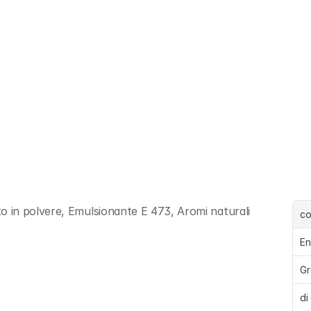
 in polvere, Emulsionante E 473, Aromi naturali
c
En
Gr
di