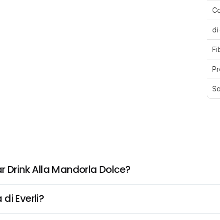
Ca
di
Fi
Pr
Sa
r Drink Alla Mandorla Dolce?
di Everli?