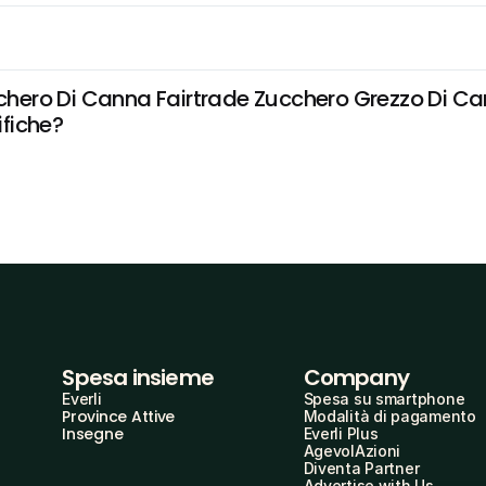
Zucchero Di Canna Fairtrade Zucchero Grezzo Di 
ifiche?
Spesa insieme
Company
Everli
Spesa su smartphone
Province Attive
Modalità di pagamento
Insegne
Everli Plus
AgevolAzioni
Diventa Partner
Advertise with Us