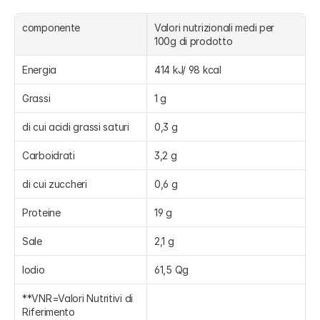
componente
Valori nutrizionali medi per 
100g di prodotto
Energia
414 kJ/ 98 kcal
Grassi
1 g
di cui acidi grassi saturi
0,3 g
Carboidrati
3,2 g
di cui zuccheri
0,6 g
Proteine
19 g
Sale
2,1 g
Iodio
61,5 Qg
**VNR=Valori Nutritivi di 
Riferimento