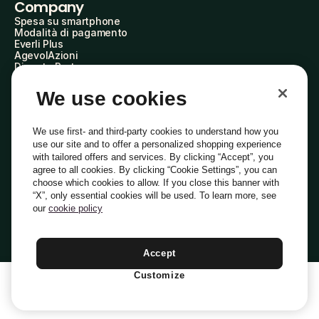
Company
Spesa su smartphone
Modalità di pagamento
Everli Plus
AgevolAzioni
Diventa Partner
Advertise with Us
Everli Shoppers
We use cookies
About Us
Scopri chi siamo
Everli News
We use first- and third-party cookies to understand how you
Domande frequenti
use our site and to offer a personalized shopping experience
Lavora con noi
with tailored offers and services. By clicking “Accept”, you
Diventa Shopper
agree to all cookies. By clicking “Cookie Settings”, you can
Investitori
choose which cookies to allow. If you close this banner with
Privacy
Cookie
Preferenze Cookie
“X”, only essential cookies will be used. To learn more, see
Termini e Condizioni
Codice Etico
our
cookie policy
Indirizzo PEC: everli@pec.it - indirizzo DPO: dpo@everli.com
Copyright © 2014-2026 Everli Global Inc.
Italiano
Accept
Customize
1
Aggiungi Al Carrello