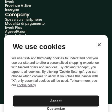
Everli
Province Attive
Insegne
Company
Spesa su smartphone
Modalità di pagamento
Everli Plus
AgevolAzioni
Diventa Partner
Advertise with Us
Everli Shoppers
We use cookies
About Us
Scopri chi siamo
Everli News
We use first- and third-party cookies to understand how you
Domande frequenti
use our site and to offer a personalized shopping experience
Lavora con noi
with tailored offers and services. By clicking “Accept”, you
Diventa Shopper
agree to all cookies. By clicking “Cookie Settings”, you can
Investitori
choose which cookies to allow. If you close this banner with
Privacy
Cookie
Preferenze Cookie
“X”, only essential cookies will be used. To learn more, see
Termini e Condizioni
Codice Etico
our
cookie policy
Indirizzo PEC: everli@pec.it - indirizzo DPO: dpo@everli.com
Copyright © 2014-2026 Everli Global Inc.
Italiano
Accept
Customize