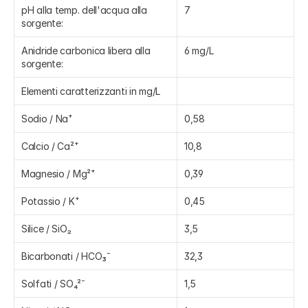
pH alla temp. dell'acqua alla 
7
sorgente:
Anidride carbonica libera alla 
6 mg/L
sorgente:
Elementi caratterizzanti in mg/L
Sodio / Na⁺
0,58
Calcio / Ca²⁺
10,8
Magnesio / Mg²⁺
0,39
Potassio / K⁺
0,45
Silice / SiO₂
3,5
Bicarbonati / HCO₃⁻
32,3
Solfati / SO₄²⁻
1,5