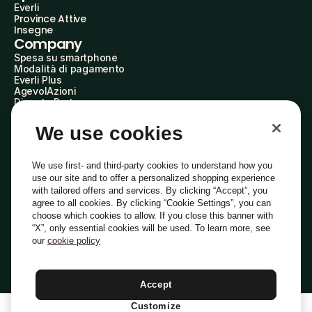
Everli
Province Attive
Insegne
Company
Spesa su smartphone
Modalità di pagamento
Everli Plus
AgevolAzioni
Diventa Partner
Advertise with Us
Everli Shoppers
We use cookies
About Us
Scopri chi siamo
Everli News
We use first- and third-party cookies to understand how you
Domande frequenti
use our site and to offer a personalized shopping experience
Lavora con noi
with tailored offers and services. By clicking “Accept”, you
Diventa Shopper
agree to all cookies. By clicking “Cookie Settings”, you can
Investitori
choose which cookies to allow. If you close this banner with
Privacy
Cookie
Preferenze Cookie
“X”, only essential cookies will be used. To learn more, see
Termini e Condizioni
Codice Etico
our
cookie policy
Indirizzo PEC: everli@pec.it - indirizzo DPO: dpo@everli.com
Copyright © 2014-2026 Everli Global Inc.
Italiano
Accept
Customize