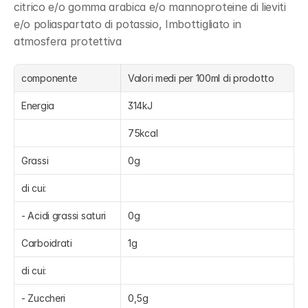
citrico e/o gomma arabica e/o mannoproteine di lieviti 
e/o poliaspartato di potassio, Imbottigliato in 
atmosfera protettiva
componente
Valori medi per 100ml di prodotto
Energia
314kJ
75kcal
Grassi
0g
di cui:
- Acidi grassi saturi
0g
Carboidrati
1g
di cui:
- Zuccheri
0,5g