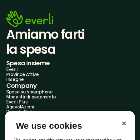
Amiamo farti
la spesa
Spesa insieme
Everli
Province Attive
Insegne
Company
Spesa su smartphone
Modalità di pagamento
Everli Plus
AgevolAzioni
Diventa Partner
Advertise with Us
Everli Shoppers
We use cookies
About Us
Scopri chi siamo
Everli News