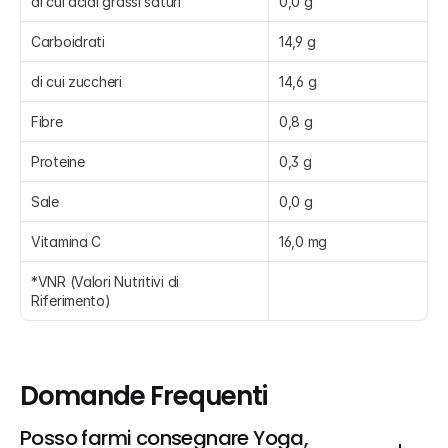
di cui acidi grassi saturi
0,0 g
Carboidrati
14,9 g
di cui zuccheri
14,6 g
Fibre
0,8 g
Proteine
0,3 g
Sale
0,0 g
Vitamina C
16,0 mg
*VNR (Valori Nutritivi di 
Riferimento)
Domande Frequenti
Posso farmi consegnare Yoga, 