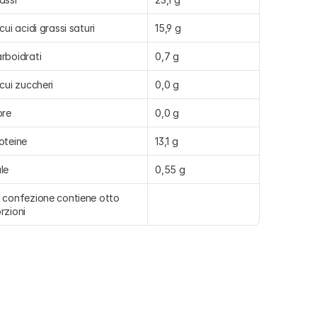
 cui acidi grassi saturi
15,9 g
rboidrati
0,7 g
 cui zuccheri
0,0 g
bre
0,0 g
oteine
13,1 g
le
0,55 g
 confezione contiene otto 
rzioni