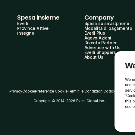
Spesa insieme
Company
Everli
Spesa su smartphone
Province Attive
Modalità di pagamento
Insegne
Everli Plus
AgevolAzioni
Diventa Partner
Advertise with Us
Everli Shoppers
About Us
We
We us
and t
servi
Privacy
Cookie
Preferenze Cookie
Termini e Condizioni
Codice Etico
“Cook
Copyright © 2014-2026 Everli Global Inc.
this 
see 