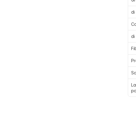
di
Ca
di
Fi
Pr
Sa
La
po