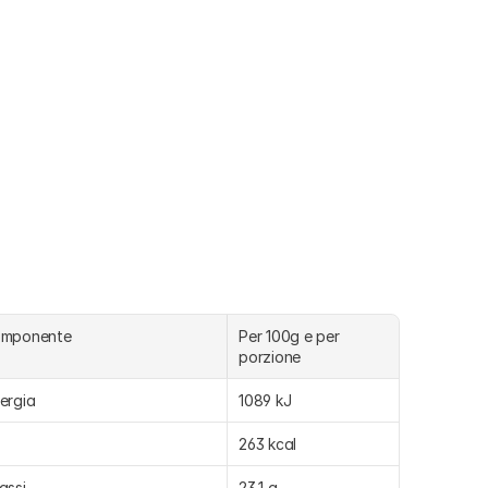
omponente
Per 100g e per 
porzione
ergia
1089 kJ
263 kcal
assi
23,1 g