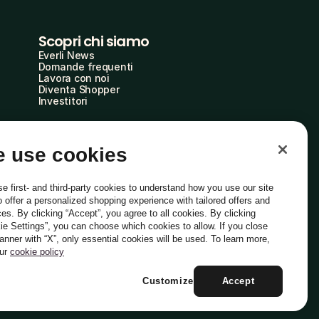
Scopri chi siamo
Everli News
Domande frequenti
Lavora con noi
Diventa Shopper
Investitori
 use cookies
e first- and third-party cookies to understand how you use our site
o offer a personalized shopping experience with tailored offers and
ces. By clicking “Accept”, you agree to all cookies. By clicking
ie Settings”, you can choose which cookies to allow. If you close
Italiano
banner with “X”, only essential cookies will be used. To learn more,
our
cookie policy
Customize
Accept