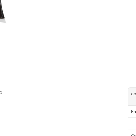
io
c
En
Gr