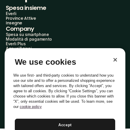
Spesa insieme
Everli
Province Attive
Insegne
Company
Spesa su smartphone
Modalità di pagamento
Everli Plus
AgevolAzioni
Diventa Partner
Advertise with Us
We use cookies
Everli Shoppers
About Us
Scopri chi siamo
We use first- and third-party cookies to understand how you
Everli News
use our site and to offer a personalized shopping experience
Domande frequenti
with tailored offers and services. By clicking “Accept”, you
Lavora con noi
agree to all cookies. By clicking “Cookie Settings”, you can
Diventa Shopper
choose which cookies to allow. If you close this banner with
Investitori
“X”, only essential cookies will be used. To learn more, see
Privacy
Cookie
Preferenze Cookie
Termini e Condizioni
Codice Etico
our
cookie policy
Copyright © 2014-2026 Everli Global Inc.
Italiano
Accept