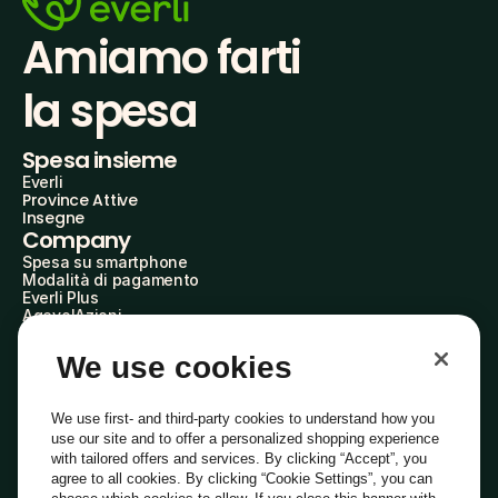
Amiamo farti
la spesa
Spesa insieme
Everli
Province Attive
Insegne
Company
Spesa su smartphone
Modalità di pagamento
Everli Plus
AgevolAzioni
Diventa Partner
Advertise with Us
We use cookies
Everli Shoppers
About Us
Scopri chi siamo
We use first- and third-party cookies to understand how you
Everli News
use our site and to offer a personalized shopping experience
Domande frequenti
with tailored offers and services. By clicking “Accept”, you
Lavora con noi
agree to all cookies. By clicking “Cookie Settings”, you can
Diventa Shopper