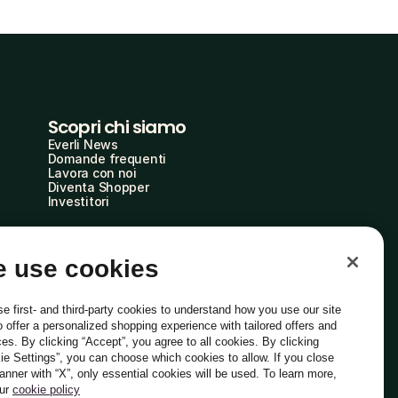
Scopri chi siamo
Everli News
Domande frequenti
Lavora con noi
Diventa Shopper
Investitori
 use cookies
e first- and third-party cookies to understand how you use our site
o offer a personalized shopping experience with tailored offers and
ces. By clicking “Accept”, you agree to all cookies. By clicking
ie Settings”, you can choose which cookies to allow. If you close
Italiano
banner with “X”, only essential cookies will be used. To learn more,
our
cookie policy