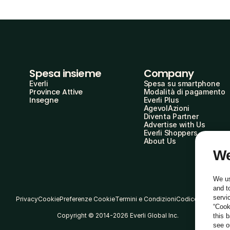
Spesa insieme
Company
Everli
Spesa su smartphone
Province Attive
Modalità di pagamento
Insegne
Everli Plus
AgevolAzioni
Diventa Partner
Advertise with Us
Everli Shoppers
About Us
We
We us
and t
servi
Privacy
Cookie
Preferenze Cookie
Termini e Condizioni
Codice Etico
“Cook
Copyright © 2014-2026 Everli Global Inc.
this 
see 