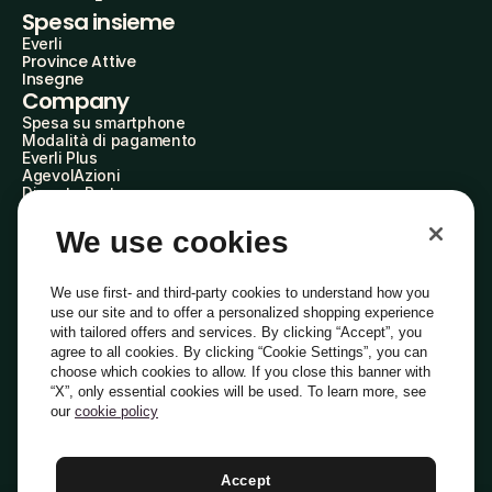
Spesa insieme
Everli
Province Attive
Insegne
Company
Spesa su smartphone
Modalità di pagamento
Everli Plus
AgevolAzioni
Diventa Partner
Advertise with Us
Everli Shoppers
We use cookies
About Us
Scopri chi siamo
Everli News
We use first- and third-party cookies to understand how you
Domande frequenti
use our site and to offer a personalized shopping experience
Lavora con noi
with tailored offers and services. By clicking “Accept”, you
Diventa Shopper
agree to all cookies. By clicking “Cookie Settings”, you can
Investitori
choose which cookies to allow. If you close this banner with
Privacy
Cookie
Preferenze Cookie
“X”, only essential cookies will be used. To learn more, see
Termini e Condizioni
Codice Etico
our
cookie policy
Indirizzo PEC: everli@pec.it - indirizzo DPO: dpo@everli.com
Copyright © 2014-2026 Everli Global Inc.
Italiano
Accept