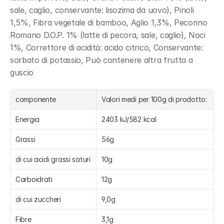
sale, caglio, conservante: lisozima da uovo), Pinoli 
1,5%, Fibra vegetale di bamboo, Aglio 1,3%, Pecorino 
Romano D.O.P. 1% (latte di pecora, sale, caglio), Noci 
1%, Correttore di acidità: acido citrico, Conservante: 
sorbato di potassio, Può contenere altra frutta a 
guscio
componente
Valori medi per 100g di prodotto:
Energia
2403 kJ/582 kcal
Grassi
56g
di cui acidi grassi saturi
10g
Carboidrati
12g
di cui zuccheri
9,0g
Fibre
3,1g