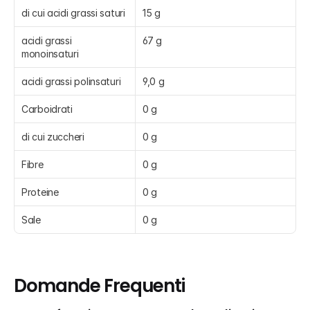
di cui acidi grassi saturi
15 g
acidi grassi 
67 g
monoinsaturi
acidi grassi polinsaturi
9,0 g
Carboidrati
0 g
di cui zuccheri
0 g
Fibre
0 g
Proteine
0 g
Sale
0 g
Domande Frequenti