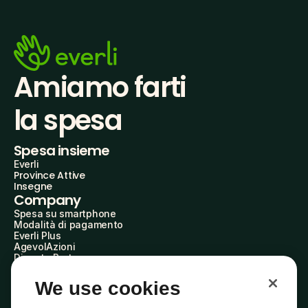
Amiamo farti
la spesa
Spesa insieme
Everli
Province Attive
Insegne
Company
Spesa su smartphone
Modalità di pagamento
Everli Plus
AgevolAzioni
Diventa Partner
Advertise with Us
Everli Shoppers
We use cookies
About Us
Scopri chi siamo