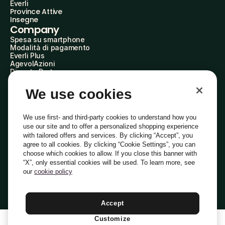
Everli
Province Attive
Insegne
Company
Spesa su smartphone
Modalità di pagamento
Everli Plus
AgevolAzioni
Diventa Partner
Advertise with Us
Everli Shoppers
We use cookies
About Us
Scopri chi siamo
Everli News
We use first- and third-party cookies to understand how you
Domande frequenti
use our site and to offer a personalized shopping experience
Lavora con noi
with tailored offers and services. By clicking “Accept”, you
Diventa Shopper
agree to all cookies. By clicking “Cookie Settings”, you can
Investitori
choose which cookies to allow. If you close this banner with
Privacy
Cookie
Preferenze Cookie
“X”, only essential cookies will be used. To learn more, see
Termini e Condizioni
Codice Etico
our
cookie policy
Indirizzo PEC: everli@pec.it - indirizzo DPO: dpo@everli.com
Copyright © 2014-2026 Everli Global Inc.
Italiano
Accept
Customize