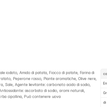
e iodato, Amido di patata, Fiocco di patate, Farina di 
c
idratato, Peperone rosso, Piante aromatiche, Olive nere, 
En
rra, Sale, Agente lievitante: carbonato acido di sodio, 
Antiossidante: ascorbato di sodio, aromi naturali, 
Gr
, Erba cipollina, Può contenere uova
di