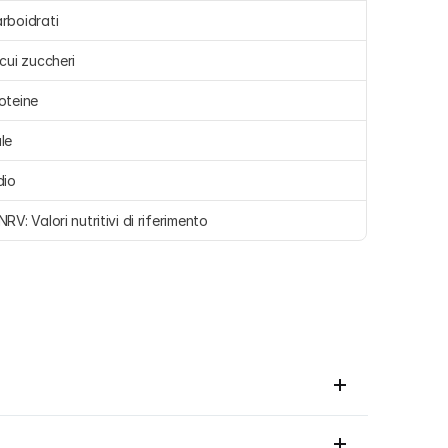
rboidrati 
 cui zuccheri 
oteine 
le 
dio 
NRV: Valori nutritivi di riferimento