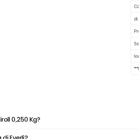
Ca
di
Pr
Sa
Io
**
roll 0,250 Kg?
di Everli?