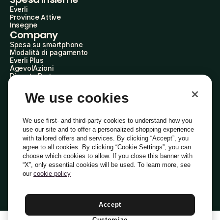
Everli
Province Attive
Insegne
Company
Spesa su smartphone
Modalità di pagamento
Everli Plus
AgevolAzioni
Diventa Partner
Advertise with Us
Everli Shoppers
We use cookies
About Us
Scopri chi siamo
Everli News
We use first- and third-party cookies to understand how you
Domande frequenti
use our site and to offer a personalized shopping experience
Lavora con noi
with tailored offers and services. By clicking “Accept”, you
Diventa Shopper
agree to all cookies. By clicking “Cookie Settings”, you can
Investitori
choose which cookies to allow. If you close this banner with
Privacy
Cookie
Preferenze Cookie
“X”, only essential cookies will be used. To learn more, see
Termini e Condizioni
Codice Etico
our
cookie policy
Indirizzo PEC: everli@pec.it - indirizzo DPO: dpo@everli.com
Copyright © 2014-2026 Everli Global Inc.
Italiano
Accept
Customize