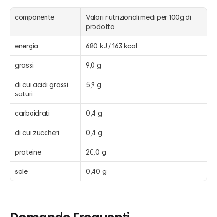
componente
Valori nutrizionali medi per 100g di 
prodotto
energia
680 kJ / 163 kcal
grassi
9,0 g
di cui acidi grassi 
5,9 g
saturi
carboidrati
0,4 g
di cui zuccheri
0,4 g
proteine
20,0 g
sale
0,40 g