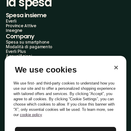
la spesa
Spesa insieme
Everli
Province Attive
Insegne
Company
Spesa su smartphone
Modalità di pagamento
Everli Plus
AgevolAzioni
Diventa Partner
Advertise with Us
We use cookies
Everli Shoppers
About Us
Scopri chi siamo
We use first- and third-party cookies to understand how you
Everli News
use our site and to offer a personalized shopping experience
Domande frequenti
with tailored offers and services. By clicking “Accept”, you
Lavora con noi
agree to all cookies. By clicking “Cookie Settings”, you can
Diventa Shopper
choose which cookies to allow. If you close this banner with
Investitori
“X”, only essential cookies will be used. To learn more, see
Privacy
Cookie
Preferenze Cookie
Termini e Condizioni
Codice Etico
our
cookie policy
Copyright © 2014-2026 Everli Global Inc.
Italiano