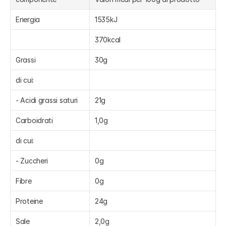
Energia
1535kJ
370kcal
Grassi
30g
di cui:
- Acidi grassi saturi
21g
Carboidrati
1,0g
di cui:
- Zuccheri
0g
Fibre
0g
Proteine
24g
Sale
2,0g