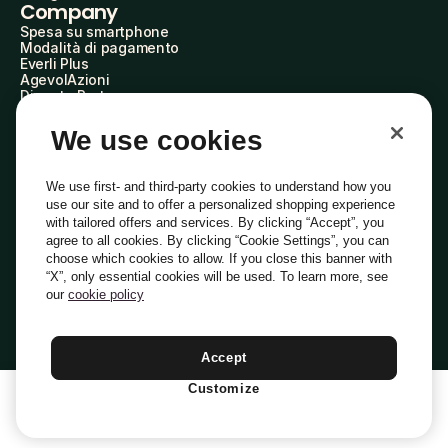
Company
Spesa su smartphone
Modalità di pagamento
Everli Plus
AgevolAzioni
Diventa Partner
Advertise with Us
Everli Shoppers
We use cookies
About Us
Scopri chi siamo
Everli News
We use first- and third-party cookies to understand how you
Domande frequenti
use our site and to offer a personalized shopping experience
Lavora con noi
with tailored offers and services. By clicking “Accept”, you
Diventa Shopper
agree to all cookies. By clicking “Cookie Settings”, you can
Investitori
choose which cookies to allow. If you close this banner with
Privacy
Cookie
Preferenze Cookie
“X”, only essential cookies will be used. To learn more, see
Termini e Condizioni
Codice Etico
our
cookie policy
Indirizzo PEC: everli@pec.it - indirizzo DPO: dpo@everli.com
Copyright © 2014-2026 Everli Global Inc.
Italiano
Accept
Customize
1
Aggiungi Al Carrello