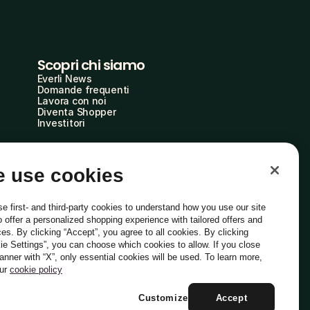
Scopri chi siamo
Everli News
Domande frequenti
Lavora con noi
Diventa Shopper
Investitori
 use cookies
e first- and third-party cookies to understand how you use our site
o offer a personalized shopping experience with tailored offers and
ces. By clicking “Accept”, you agree to all cookies. By clicking
ie Settings”, you can choose which cookies to allow. If you close
Italiano
banner with “X”, only essential cookies will be used. To learn more,
our
cookie policy
Customize
Accept