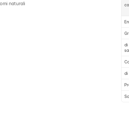
omi naturali
c
En
Gr
di
sa
Ca
di
Pr
Sa