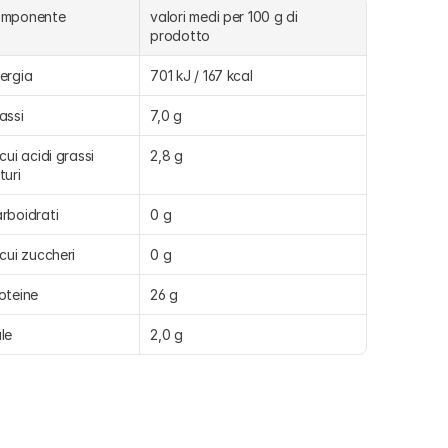
omponente
valori medi per 100 g di 
prodotto
ergia
701 kJ / 167 kcal
assi
7,0 g
 cui acidi grassi 
2,8 g
turi
rboidrati
0 g
 cui zuccheri
0 g
oteine
26 g
le
2,0 g