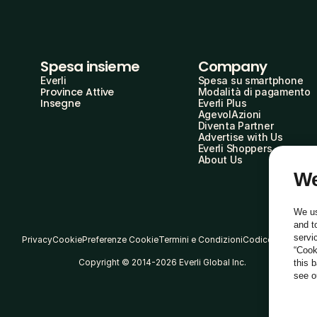
Spesa insieme
Company
Everli
Spesa su smartphone
Province Attive
Modalità di pagamento
Insegne
Everli Plus
AgevolAzioni
Diventa Partner
Advertise with Us
Everli Shoppers
About Us
We
We us
and t
servi
Privacy
Cookie
Preferenze Cookie
Termini e Condizioni
Codice Etico
“Cook
Copyright © 2014-2026 Everli Global Inc.
this 
see 